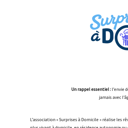
Un rappel essentiel :
l’envie 
jamais avec l’â
L’association « Surprises à Domicile » réalise les r
plus vivant à domicile, en résidence autonomie ou