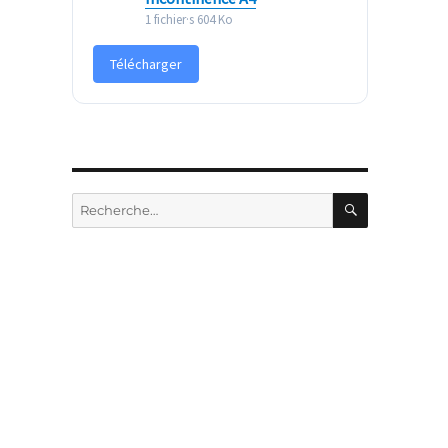
1 fichier·s
604 Ko
Télécharger
RECHERC
Recherche
pour :