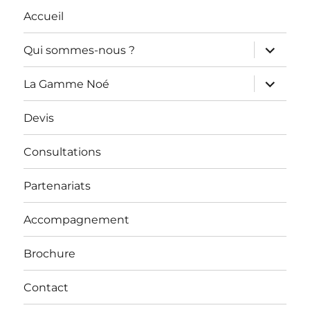
Accueil
ouvrir
Qui sommes-nous ?
le
sous-
menu
ouvrir
La Gamme Noé
le
sous-
menu
Devis
Consultations
Partenariats
Accompagnement
Brochure
Contact