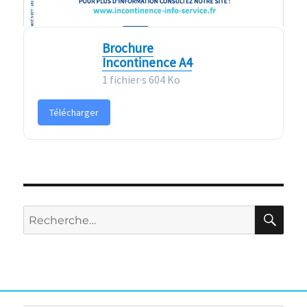
Brochure
Incontinence A4
1 fichier·s
604 Ko
Télécharger
RE
Recherche
pour :